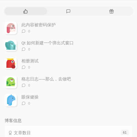
热
最
随
门
新
机
文
评
文
此内容被密码保护
章
论
章
评
0
论
数：
Qt 如何新建一个弹出式窗口
评
0
论
数：
相册测试
评
0
论
数：
格志日志——那么，去做吧
评
0
论
数：
眼保健操
评
0
论
数：
博客信息
文章数目
61