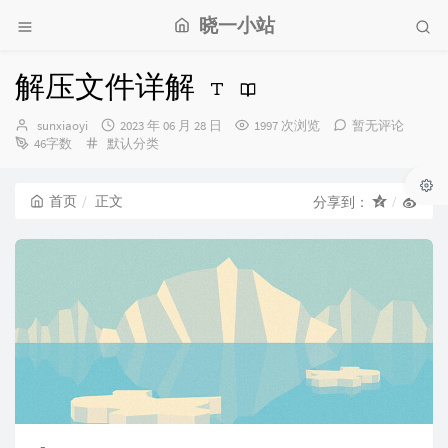
晓一小站
解压文件详解
博
发
sunxiaoyi
2023 年 06 月 28 日
1997 次浏览
暂无评论
主：
分
布
46字数
默认分类
类：
时
间：
首页
正文
分享到：